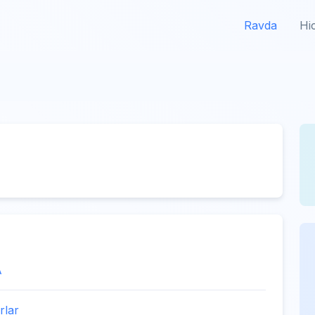
Ravda
Hi
A
rlar