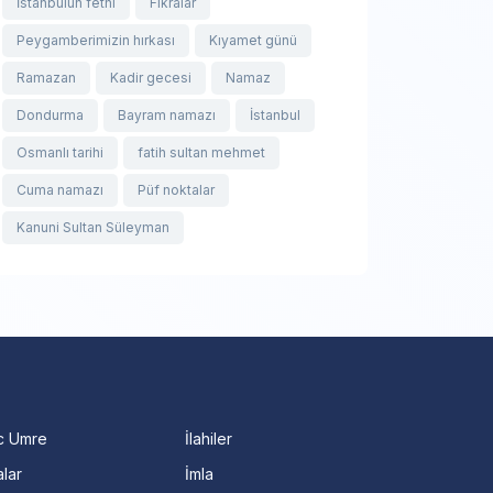
İstanbulun fethi
Fıkralar
Peygamberimizin hırkası
Kıyamet günü
Ramazan
Kadir gecesi
Namaz
Dondurma
Bayram namazı
İstanbul
Osmanlı tarihi
fatih sultan mehmet
Cuma namazı
Püf noktalar
Kanuni Sultan Süleyman
c Umre
İlahiler
lar
İmla