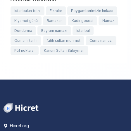
İstanbulun fethi
Fıkralar
Peygamberimizin hırkası
Kıyamet günü
Ramazan
Kadir gecesi
Namaz
Dondurma
Bayram namazı
İstanbul
Osmanlı tarihi
fatih sultan mehmet
Cuma namazı
Püf noktalar
Kanuni Sultan Süleyman
Hicret.org