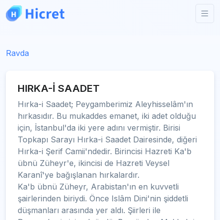
Ravda
HIRKA-İ SAADET
Hırka-i Saadet; Peygamberimiz Aleyhisselâm'ın
hırkasıdır. Bu mukaddes emanet, iki adet olduğu
için, İstanbul'da iki yere adını vermiştir. Birisi
Topkapı Sarayı Hırka-i Saadet Dairesinde, diğeri
Hırka-i Şerif Camii'ndedir. Birincisi Hazreti Ka'b
übnü Züheyr'e, ikincisi de Hazreti Veysel
Karanî'ye bağışlanan hırkalardır.
Ka'b übnü Züheyr, Arabistan'ın en kuvvetli
şairlerinden biriydi. Önce Islâm Dini'nin şiddetli
düşmanları arasında yer aldı. Şiirleri ile