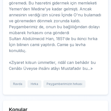
göremedi. Bu hasretini gidermek için memleketi
Yemen'den Medine'ye kadar gelmişti. Ancak
annesinin verdiği izin süresi İçinde O'nu bulamadı
ve göremeden dönmek zorunda kaldı.
Peygamberimiz de, onun bu bağlılığından dolayı
mübarek hırkasını ona gönderdi
Sultan Abdülmecid Han, 1851'de bu ikinci hırka
İçin bilinen camii yaptırdı. Camie şu levha
konuldu;.
«Ziyaret kılsun ümmetler, ridâî can behâdır bu
Cenâbı Üveyse ihsânı atâyı Mustafadır bu...»
Ravda
Hırka
Peygamberimizin hırkası
Konular